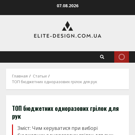
Перейти
07.08.2026
к
содержимому
Главная
Статьи
ТОП бюджетних одноразових грілок для рук
ТОП бюджетних одноразових грілок для
рук
Зміст: Чим керуватися при виборі