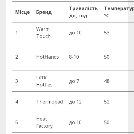
Тривалість
Температур
Місце
Бренд
дії, год
°C
Warm
1
до 10
53
Touch
2
HotHands
8-10
50
Little
3
до 7
48
Hotties
4
Thermopad
до 12
52
Heat
5
до 10
50
Factory