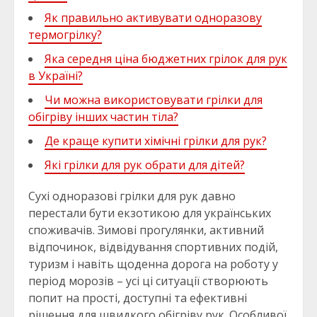
Як правильно активувати одноразову
термогрілку?
Яка середня ціна бюджетних грілок для рук
в Україні?
Чи можна використовувати грілки для
обігріву інших частин тіла?
Де краще купити хімічні грілки для рук?
Які грілки для рук обрати для дітей?
Сухі одноразові грілки для рук давно
перестали бути екзотикою для українських
споживачів. Зимові прогулянки, активний
відпочинок, відвідування спортивних подій,
туризм і навіть щоденна дорога на роботу у
період морозів – усі ці ситуації створюють
попит на прості, доступні та ефективні
рішення для швидкого обігріву рук. Особливої