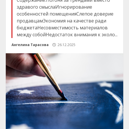
Содержание:Погоня за трендами вместо
здравого смыслаИгнорирование
особенностей помещенияСлепое доверие
продавцамЭкономия на качестве ради
бюджетаНесовместимость материалов
между собойНедостаток внимания к эколо...
Ангелина Тарасова
26.12.2025