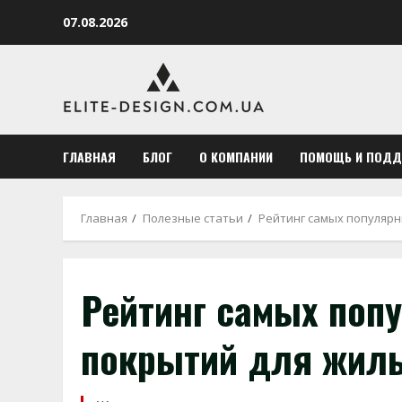
Перейти
07.08.2026
к
содержимому
ГЛАВНАЯ
БЛОГ
О КОМПАНИИ
ПОМОЩЬ И ПОД
Главная
Полезные статьи
Рейтинг самых популяр
Рейтинг самых поп
покрытий для жил