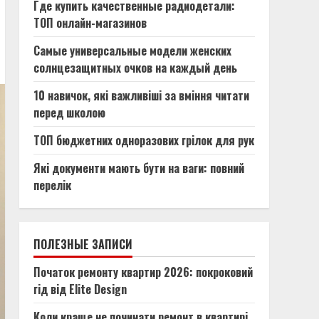
Где купить качественные радиодетали:
ТОП онлайн-магазинов
Самые универсальные модели женских
солнцезащитных очков на каждый день
10 навичок, які важливіші за вміння читати
перед школою
ТОП бюджетних одноразових грілок для рук
Які документи мають бути на ваги: повний
перелік
ПОЛЕЗНЫЕ ЗАПИСИ
Початок ремонту квартир 2026: покроковий
гід від Elite Design
Коли краще не починати ремонт в квартирі