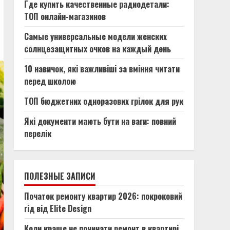
Где купить качественные радиодетали:
ТОП онлайн-магазинов
Самые универсальные модели женских
солнцезащитных очков на каждый день
10 навичок, які важливіші за вміння читати
перед школою
ТОП бюджетних одноразових грілок для рук
Які документи мають бути на ваги: повний
перелік
ПОЛЕЗНЫЕ ЗАПИСИ
Початок ремонту квартир 2026: покроковий
гід від Elite Design
Коли краще не починати ремонт в квартирі