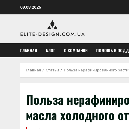
Перейти
09.08.2026
к
содержимому
ГЛАВНАЯ
БЛОГ
О КОМПАНИИ
ПОМОЩЬ И ПОД
Главная
Статьи
Польза нерафинированного растит
Польза нерафиниро
масла холодного о