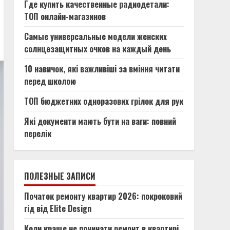
Где купить качественные радиодетали:
ТОП онлайн-магазинов
Самые универсальные модели женских
солнцезащитных очков на каждый день
10 навичок, які важливіші за вміння читати
перед школою
ТОП бюджетних одноразових грілок для рук
Які документи мають бути на ваги: повний
перелік
ПОЛЕЗНЫЕ ЗАПИСИ
Початок ремонту квартир 2026: покроковий
гід від Elite Design
Коли краще не починати ремонт в квартирі