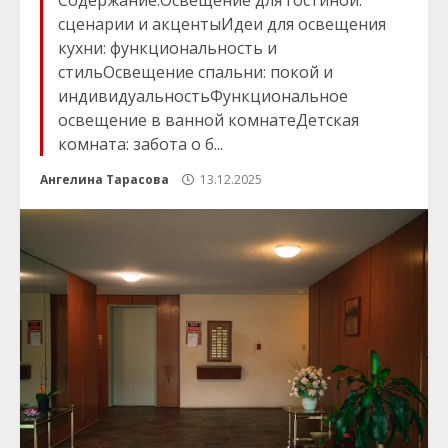
Содержание:Освещение для гостиной:
сценарии и акцентыИдеи для освещения
кухни: функциональность и
стильОсвещение спальни: покой и
индивидуальностьФункциональное
освещение в ванной комнатеДетская
комната: забота о б...
Ангелина Тарасова
13.12.2025