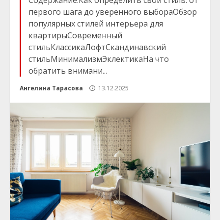
Содержание:Как определить свой стиль: от
первого шага до уверенного выбораОбзор
популярных стилей интерьера для
квартирыСовременный
стильКлассикаЛофтСкандинавский
стильМинимализмЭклектикаНа что
обратить внимани...
Ангелина Тарасова
13.12.2025