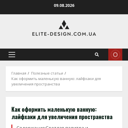
Перейти
09.08.2026
к
содержимому
Основное
меню
Главная
Полезные статьи
Как оформить маленькую ванную: лайфхаки для
увеличения пространства
Как оформить маленькую ванную:
лайфхаки для увеличения пространства