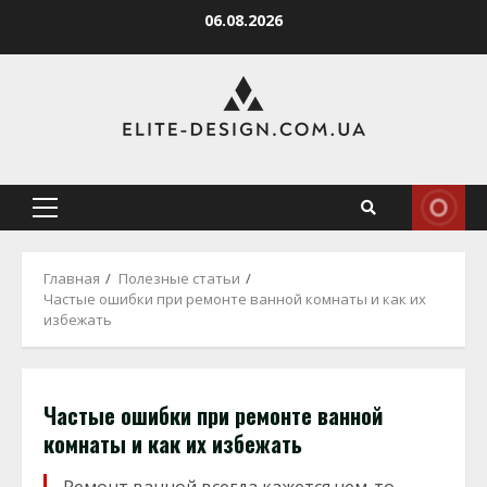
Перейти
06.08.2026
к
содержимому
Основное
меню
Главная
Полезные статьи
Частые ошибки при ремонте ванной комнаты и как их
избежать
Частые ошибки при ремонте ванной
комнаты и как их избежать